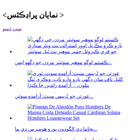
<نمايان پراڊڪٽس >
سڀ ڏسو
ڪسٽم لوگو موهير سوئيٽر مردن جو ڊگهو ايس...
عورتن جو 2-پيس سيٽ: آرامده سوئي...
پجاما دي الگودون پورو هومبرس دي ما...