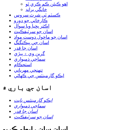
اهو ڪيئن ڪم ڪري ٿو
خانگي برانڊ
ڪسٽم ٽي شرٽ سروس
ڪارخاني جو دورو
اڪثر پڇيا ويا سوال
اسان جو سرٽيفڪيٽ
اسان جو ماحول دوست مواد
اسان جي پيڪنگنگ
اسان جا قدر
گرين وي ۾ ٻيڙي
سماجي ذميواري
استحڪام
تنهنجي مهرباني
ايڪو گارمينٽس جي ڪهاڻي
اسان جي باري ۾
ايڪو گارمينٽس بابت
سماجي ذميواري
اسان جا قدر
اسان جو سرٽيفڪيٽ
اسان سان رابطو ڪريو