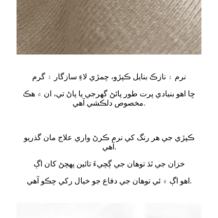
نرم ۽ نازڪ بنايل ڪپڙو، چمڙي لاءِ سازگار ۽ گرم
ڇا اهو بنيادي پرت طور پائڻ گهرجي يا پاڻ تي، ان ۾ هڪ
مخصوص دلڪشي آهي.
ڪپڙي جي هر رنگ کي نرم ڪرڻ واري علاج مان گذريو
آهي.
خزان جي ٿڌ توهان جي ڳچيءَ تائين پهچڻ کان اڳ
اهو اڳ ۾ ئي توهان جي دفاع جو خيال رکي چڪو آهي.