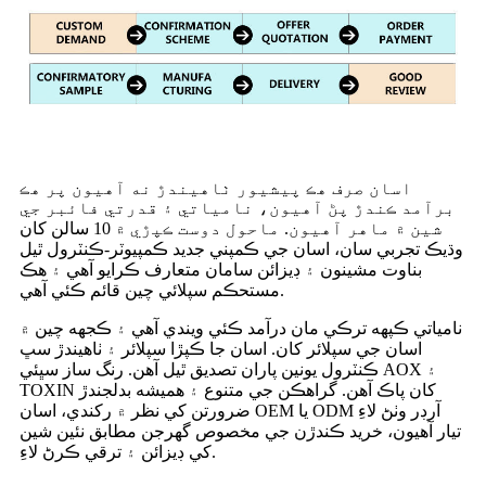
اسان صرف هڪ پيشيور ٺاهيندڙ نه آهيون پر هڪ
برآمد ڪندڙ پڻ آهيون، نامياتي ۽ قدرتي فائبر جي
شين ۾ ماهر آهيون. ماحول دوست ڪپڙي ۾ 10 سالن کان
وڌيڪ تجربي سان، اسان جي ڪمپني جديد ڪمپيوٽر-ڪنٽرول ٿيل
بناوت مشينون ۽ ڊيزائن سامان متعارف ڪرايو آهي ۽ هڪ
مستحڪم سپلائي چين قائم ڪئي آهي.
نامياتي ڪپهه ترڪي مان درآمد ڪئي ويندي آهي ۽ ڪجهه چين ۾
اسان جي سپلائر کان. اسان جا ڪپڙا سپلائر ۽ ٺاهيندڙ سڀ
ڪنٽرول يونين پاران تصديق ٿيل آهن. رنگ ساز سڀئي AOX ۽
TOXIN کان پاڪ آهن. گراهڪن جي متنوع ۽ هميشه بدلجندڙ
ضرورتن کي نظر ۾ رکندي، اسان OEM يا ODM آرڊر وٺڻ لاءِ
تيار آهيون، خريد ڪندڙن جي مخصوص گهرجن مطابق نئين شين
کي ڊيزائن ۽ ترقي ڪرڻ لاءِ.