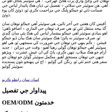
توهان جي وڃڻ واري پرت هجڻ گهرجي، ۽ هي سوئيٽر بلڪل اهو ئي
آهي. هن سوئيٽر جي سلائي ۾ تفصيل تي ڌيان هڪ پائيدار لباس جي
ضمانت ڏئي ٿو جيڪو پِلنگ جي مزاحمت ڪري ٿو، ڌوئڻ کان پوءِ
ڌوئڻ.
آفيس کان هفتي جي آخر تائين، هي سوئيٽر آهي جيڪو توهان سان
گڏ بيحد منتقل ٿئي ٿو. هي صرف توهان جي الماري ۾ اضافو ناهي؛
اهو بنيادي سوئيٽر آهي جيڪو بيشمار لباس کي هڪ ٻئي سان ڳنڍي
ٿو. صرف سوئيٽر نه پائڻ؛ هڪ سوئيٽر سان هڪ بيان ڏيو جيڪو
فيشن ۽ ڪم ٻنهي جي توهان جي ضرورت کي سمجهي ٿو. هي اهو
سوئيٽر آهي جيڪو توهان ڳولي رهيا آهيو - وقت جي ڊيزائن ۽ جديد
آرام جو هڪ ميلاپ. تنهن ڪري، پاڻ کي ان عيش عشرت ۾ ويڙهو
جنهن جي توهان مستحق آهيو. مڪمل سوئيٽر ڳولڻ جو توهان جو
سفر هتي ختم ٿئي ٿو. رنگن کي ڳوليو ۽ اڄ ئي پنهنجو نئون پسنديده
سوئيٽر ڳوليو.
اسان سان رابطو ڪريو
پيداوار جي تفصيل
OEM/ODM خدمتون