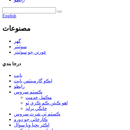
English
مصنوعات
گھر
سوئيٽر
عورتن جو سوئيٽر
درجا بندي
بابت
ايڪو گارمينٽس بابت
رابطو
ڪسٽم سروس
مڪمل خدمت
اهو ڪيئن ڪم ڪري ٿو
خانگي برانڊ
ڪسٽم ٽي شرٽ سروس
ڪارخاني جو دورو
اڪثر پڇيا ويا سوال