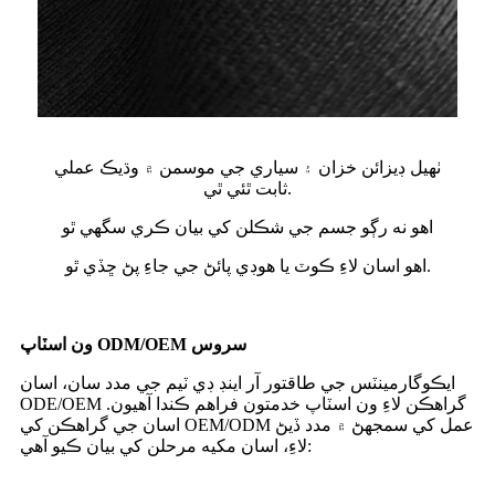
ٺهيل ڊيزائن خزان ۽ سياري جي موسمن ۾ وڌيڪ عملي
ثابت ٿئي ٿي.
اهو نه رڳو جسم جي شڪلن کي بيان ڪري سگهي ٿو
اهو اسان لاءِ ڪوٽ يا هوڊي پائڻ جي جاءِ پڻ ڇڏي ٿو.
ون اسٽاپ ODM/OEM سروس
ايڪوگارمينٽس جي طاقتور آر اينڊ ڊي ٽيم جي مدد سان، اسان
ODE/OEM گراهڪن لاءِ ون اسٽاپ خدمتون فراهم ڪندا آهيون.
اسان جي گراهڪن کي OEM/ODM عمل کي سمجهڻ ۾ مدد ڏيڻ
لاءِ، اسان مکيه مرحلن کي بيان ڪيو آهي: