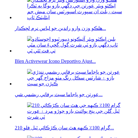
هلڪو وزن وارو راندين جو لباس نرم لچڪدار...
Blen Activewear Icono Deportivo Ajust...
عورتن جو پاجاما سيٽ برفاني ريشمي شي...
210 گرام 100٪ ڪپهه هٿ سان ڪڙڪائي ٿيل فلو...