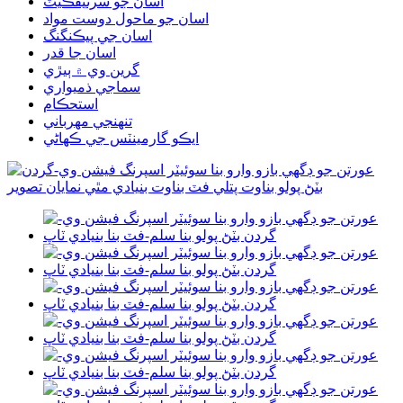
اسان جو سرٽيفڪيٽ
اسان جو ماحول دوست مواد
اسان جي پيڪنگنگ
اسان جا قدر
گرين وي ۾ ٻيڙي
سماجي ذميواري
استحڪام
تنهنجي مهرباني
ايڪو گارمينٽس جي ڪهاڻي