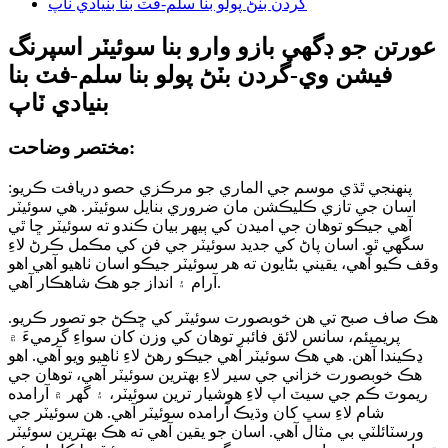
عورتن جو ڊگھي بازو وارو بنا سوئيٽر اسپرنگ
فيشن وي-گردن بٽڻ پولو بنا سلم-فٽ بنا
بنيادي ٽاپ
مختصر وضاحت:
پنهنجي ٿڌي موسم جي الماري جو مرڪزي حصو دريافت ڪريو:
اسان جي تازي ڪليڪشن مان ضروري بنايل سوئيٽر. هي سوئيٽر
آهي جيڪو توهان جي اميدن کي ٻيهر بيان ڪندو ته سوئيٽر ڇا ٿي
سگهي ٿو. اسان پاڻ کي جديد سوئيٽر جي فن کي مڪمل ڪرڻ لاءِ
وقف ڪيو آهي، يقيني بڻايون ته هر سوئيٽر جيڪو اسان ٺاهيو آهي اهو
آرام ۽ انداز جو هڪ شاهڪار آهي.
هڪ صاف صبح تي هن خوبصورت سوئيٽر کي ڇڪڻ جو تصور ڪريو.
پريميئم، سانس لائق فائبر توهان کي وزن کان سواءِ گرميءَ ۾
ڍڪيندا آهن. هي هڪ سوئيٽر آهي جيڪو رهڻ لاءِ ٺاهيو ويو آهي. اهو
هڪ خوبصورت خزاني جي سير لاءِ بهترين سوئيٽر آهي، توهان جي
ريموٽ ڪم جي سيٽ اپ لاءِ هوشيار ترين سوئيٽر، ۽ گهر ۾ آرامده
شام ​​لاءِ سڀ کان وڌيڪ آرامده سوئيٽر آهي. هن سوئيٽر جي
ورسٽائلٽي بي مثال آهي. اسان جو يقين آهي ته هڪ بهترين سوئيٽر