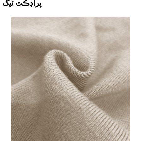
پراڊڪٽ ٽيگ