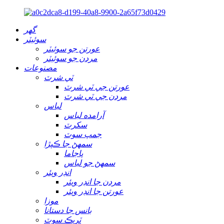
گهر
سوئيٽر
عورتن جو سوئيٽر
مردن جو سوئيٽر
مصنوعات
ٽي شرٽ
عورتن جي ٽي شرٽ
مردن جي ٽي شرٽ
لباس
آرامده لباس
سکرٽ
جمپ سوٽ
سمهڻ جا ڪپڙا
پاجاما
سمهڻ جو لباس
انڊر ويئر
مردن جا انڊر ويئر
عورتن جا انڊر ويئر
موزا
بانس جا دستانا
ٽريڪ سوٽ