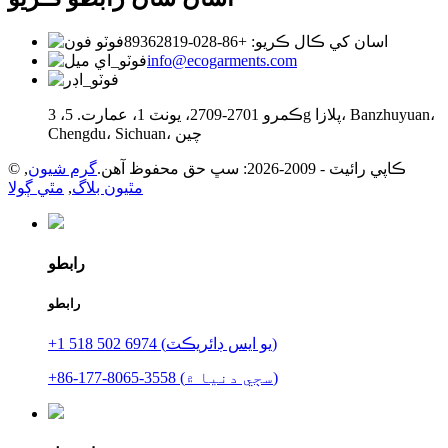
اسان کي ڪال ڪريو: +86-028-89362819
info@ecogarments.com
ڪمرو 2701-2709، يونٽ 1، عمارت. 5، 3g پلازا، Banzhuyuan،
Chengdu، Sichuan، چين
© ڪاپي رائيٽ - 2009-2026: سڀ حق محفوظ آهن.
گرم شيون
,
مٿيون بلاگ
,
مٿي ڳولا
رابطو
رابطو
+1 518 502 6974 (يو ايس ڊائريڪٽ)
+86-177-8065-3558 (سڄي دنيا ۾)