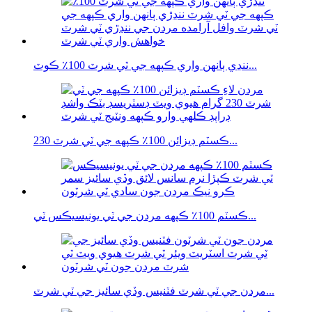
ننڍي ٻانهن واري ڪپهه جي ٽي شرٽ 100٪ ڪوٽ...
ڪسٽم ڊيزائن 100٪ ڪپهه جي ٽي شرٽ 230...
ڪسٽم 100٪ ڪپهه مردن جي ٽي يونيسيڪس ٽي...
مردن جي ٽي شرٽ فٽنيس وڏي سائيز جي ٽي شرٽ...