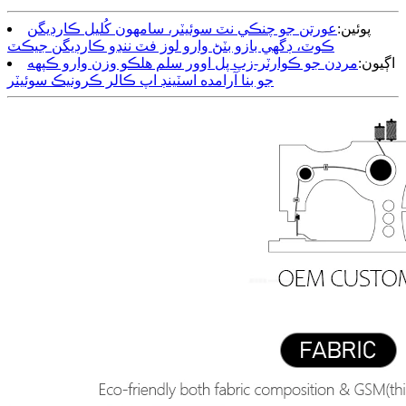
پوئين:
عورتن جو چنڪي نٽ سوئيٽر، سامهون کُليل ڪارڊيگن
ڪوٽ، ڊگهي بازو بٽڻ وارو لوز فٽ ننڍو ڪارڊيگن جيڪٽ
اڳيون:
مردن جو ڪوارٽر-زپ پل اوور سلم هلڪو وزن وارو ڪپهه
جو بنا آرامده اسٽينڊ اپ ڪالر ڪرونيڪ سوئيٽر