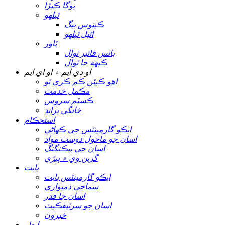
يوگا ڪپڙا
ٿيلهو
ڪينوس بيگ
اڻيل ٿيلهو
ٽاور
بانس فائبر ٽوال
ڪپهه جا ٽوال
او ڊي ايم ۽ او اي ايم
اهو ڪيئن ڪم ڪري ٿو
مڪمل خدمت
ڪسٽم سروس
خانگي برانڊ
استحڪام
ايڪو گارمينٽس جي ڪهاڻي
اسان جو ماحول دوست مواد
اسان جي پيڪنگنگ
گرين وي ۾ ٻيڙي
بابت
ايڪو گارمينٽس بابت
سماجي ذميواري
اسان جا قدر
اسان جو سرٽيفڪيٽ
خبرون
رابطو