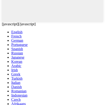
[javascript]
[/javascript]
English
French
German
Portuguese
Spanish
Russian
Japanese
Korean
Arabic
Irish
Greek
Turkish
Italian
Danish
Romanian
Indonesian
Czech
Afrikaans