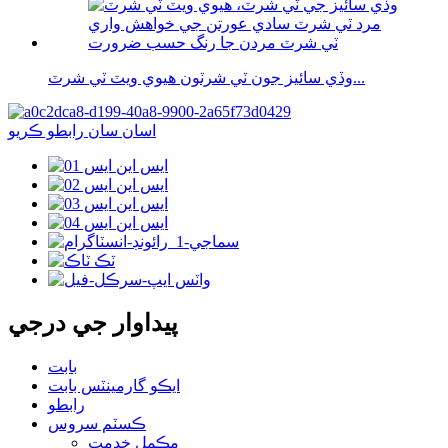
وڏي سائيز جون ٽي شرٽون هيوي ويٽ ٽي شرٽ...
اسان سان رابطو ڪريو
پيداوار جي درجي
بابت
ايڪو گارمينٽس بابت
رابطو
ڪسٽم سروس
مڪمل خدمت