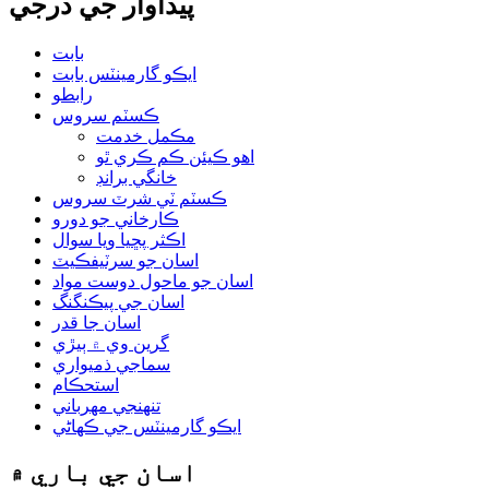
پيداوار جي درجي
بابت
ايڪو گارمينٽس بابت
رابطو
ڪسٽم سروس
مڪمل خدمت
اهو ڪيئن ڪم ڪري ٿو
خانگي برانڊ
ڪسٽم ٽي شرٽ سروس
ڪارخاني جو دورو
اڪثر پڇيا ويا سوال
اسان جو سرٽيفڪيٽ
اسان جو ماحول دوست مواد
اسان جي پيڪنگنگ
اسان جا قدر
گرين وي ۾ ٻيڙي
سماجي ذميواري
استحڪام
تنهنجي مهرباني
ايڪو گارمينٽس جي ڪهاڻي
اسان جي باري ۾