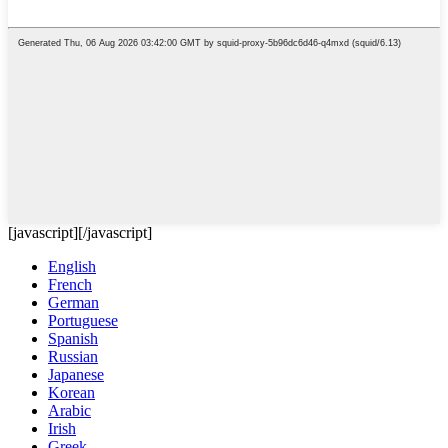
[javascript]
[/javascript]
English
French
German
Portuguese
Spanish
Russian
Japanese
Korean
Arabic
Irish
Greek