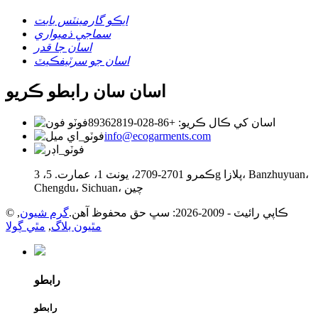
ايڪو گارمينٽس بابت
سماجي ذميواري
اسان جا قدر
اسان جو سرٽيفڪيٽ
اسان سان رابطو ڪريو
اسان کي ڪال ڪريو: +86-028-89362819
info@ecogarments.com
ڪمرو 2701-2709، يونٽ 1، عمارت. 5، 3g پلازا، Banzhuyuan،
Chengdu، Sichuan، چين
© ڪاپي رائيٽ - 2009-2026: سڀ حق محفوظ آهن.
گرم شيون
,
مٿيون بلاگ
,
مٿي ڳولا
رابطو
رابطو