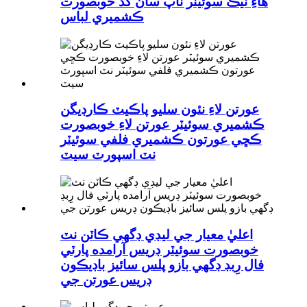
هاءِ نيڪ سوئيٽر ٽاپ سان گڏ خوبصورت
ڪشميري لباس
عورتن لاءِ نئون سليو پاڪيٽ ڪارڊيگن
ڪشميري سوئيٽر عورتن لاءِ خوبصورت
ڪڇي عورتون ڪشميري فلفي سوئيٽر
نٽ اسپورٽ سيٽ
اعليٰ معيار جي ليڊي ڊگھي ڪاٽن نٽ
خوبصورت سوئيٽر ڊريس آرامده پارٽي
فال رِبڊ ڊگھي بازو پلس سائيز باڊيڪون
ڊريس عورتن جي