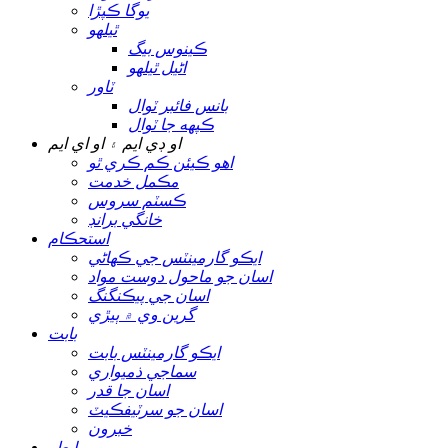
يوگا ڪپڙا
ٿيلهو
ڪينوس بيگ
اڻيل ٿيلهو
ٽاور
بانس فائبر ٽوال
ڪپهه جا ٽوال
او ڊي ايم ۽ او اي ايم
اهو ڪيئن ڪم ڪري ٿو
مڪمل خدمت
ڪسٽم سروس
خانگي برانڊ
استحڪام
ايڪو گارمينٽس جي ڪهاڻي
اسان جو ماحول دوست مواد
اسان جي پيڪنگنگ
گرين وي ۾ ٻيڙي
بابت
ايڪو گارمينٽس بابت
سماجي ذميواري
اسان جا قدر
اسان جو سرٽيفڪيٽ
خبرون
رابطو