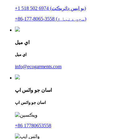
+1 518 502 6974 (يو ايس ڊائريڪٽ)
+86-177-8065-3558 (سڄي دنيا ۾)
اي ميل
اي ميل
info@ecogarments.com
اسان جو واٽس اپ
اسان جو واٽس اپ
+86 17780653558