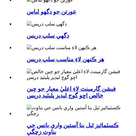
عورتن جو ڊگهو لباس
ڊگھي سلپ ڊريس
هر ڪنهن لاءِ مناسب سلپ ڊريس
فيشن گارمينٽ لاءِ اعليٰ معيار جو چين
خالص اڇو گوج ليڊيز پليٽيڊ ڊريس
ڪسٽمائيز ٿيل بنا آستين واري بانس جي
بناوٽ زچگي