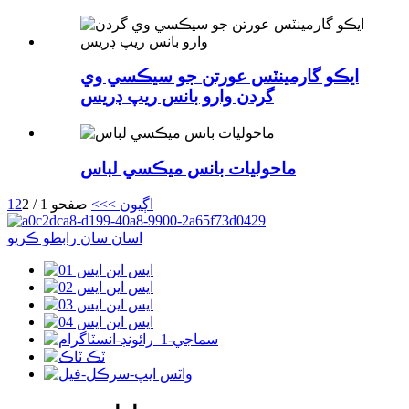
ايڪو گارمينٽس عورتن جو سيڪسي وي
گردن وارو بانس ريپ ڊريس
ماحوليات بانس ميڪسي لباس
اڳيون >
>>
صفحو 1 / 2
2
1
اسان سان رابطو ڪريو