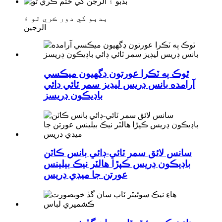
بدبو کي دور ڪري ٿو ۽
الرجين
ٿوڪ ٻه ٽڪرا عورتون ڊگهيون ميڪسي
آرامده بانس ڊريس ليڊيز سمر ٽائي ڊائي
باڊيڪون ڊريسز
سانس لائق سمر ٽائي-ڊائي بانس ڪاٽن
باڊيڪون ڊريس ڪپڙا هالٽر نيڪ بيلينس
عورتن جا ميڊي ڊريس