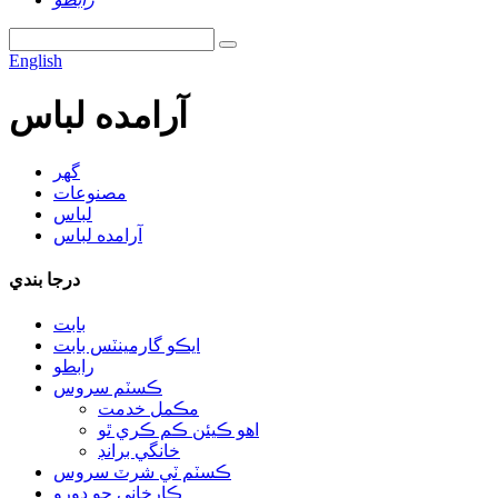
English
آرامده لباس
گھر
مصنوعات
لباس
آرامده لباس
درجا بندي
بابت
ايڪو گارمينٽس بابت
رابطو
ڪسٽم سروس
مڪمل خدمت
اهو ڪيئن ڪم ڪري ٿو
خانگي برانڊ
ڪسٽم ٽي شرٽ سروس
ڪارخاني جو دورو