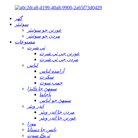
گهر
سوئيٽر
عورتن جو سوئيٽر
مردن جو سوئيٽر
مصنوعات
ٽي شرٽ
عورتن جي ٽي شرٽ
مردن جي ٽي شرٽ
لباس
آرامده لباس
سکرٽ
جمپ سوٽ
سمهڻ جا ڪپڙا
پاجاما
سمهڻ جو لباس
انڊر ويئر
مردن جا انڊر ويئر
عورتن جا انڊر ويئر
موزا
بانس جا دستانا
ٽريڪ سوٽ