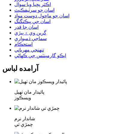
اڪثر پڇيا ويا سوال
اسان جو سرٽيفڪيٽ
اسان جو ماحول دوست مواد
اسان جي پيڪنگنگ
اسان جا قدر
گرين وي ۾ ٻيڙي
سماجي ذميواري
استحڪام
تنهنجي مهرباني
ايڪو گارمينٽس جي ڪهاڻي
آرامده لباس
پائيدار مان ٺهيل
ويسڪوز
شاندار نرم
چمڙي تي