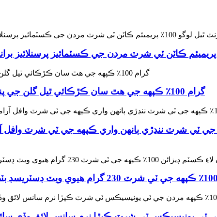
210 گرام 100٪ ڪپهه جي هٿ سان ڪڙڪائي ٿيل گلن جي پنج پوائنٽ بازو جوڙو مرد ۽ عورت ٽي شرٽ
هن واري ڪپهه جي ٽي شرٽ 100٪ ڪپهه جي ٽي شرٽ ننڍڙي ٻانهن واري ڪپهه ج