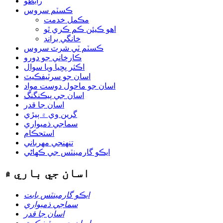
رابطو
ڪسٽم سروس
مڪمل خدمت
اهو ڪيئن ڪم ڪري ٿو
خانگي برانڊ
ڪسٽم ٽي شرٽ سروس
ڪارخاني جو دورو
اڪثر پڇيا ويا سوال
اسان جو سرٽيفڪيٽ
اسان جو ماحول دوست مواد
اسان جي پيڪنگنگ
اسان جا قدر
گرين وي ۾ ٻيڙي
سماجي ذميواري
استحڪام
تنهنجي مهرباني
ايڪو گارمينٽس جي ڪهاڻي
اسان جي باري ۾
ايڪو گارمينٽس بابت
سماجي ذميواري
اسان جا قدر