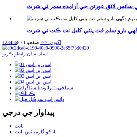
ٽي سانس لائق عورتن جي آرامده سمر ٽي شرٽ
هي بازو سلم فٽ پٺتي کليل نٽ ڪٽ ٽي شرٽ
اڳيون >
>>
صفحو 1 / 8
6
5
4
3
2
1
اسان سان رابطو ڪريو
پيداوار جي درجي
بابت
ايڪو گارمينٽس بابت