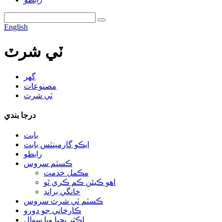
English
ٽي شرٽ
گھر
مصنوعات
ٽي شرٽ
درجا بندي
بابت
ايڪو گارمينٽس بابت
رابطو
ڪسٽم سروس
مڪمل خدمت
اهو ڪيئن ڪم ڪري ٿو
خانگي برانڊ
ڪسٽم ٽي شرٽ سروس
ڪارخاني جو دورو
اڪثر پڇيا ويا سوال