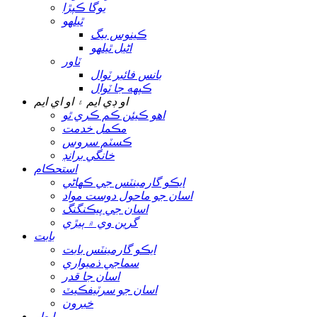
يوگا ڪپڙا
ٿيلهو
ڪينوس بيگ
اڻيل ٿيلهو
ٽاور
بانس فائبر ٽوال
ڪپهه جا ٽوال
او ڊي ايم ۽ او اي ايم
اهو ڪيئن ڪم ڪري ٿو
مڪمل خدمت
ڪسٽم سروس
خانگي برانڊ
استحڪام
ايڪو گارمينٽس جي ڪهاڻي
اسان جو ماحول دوست مواد
اسان جي پيڪنگنگ
گرين وي ۾ ٻيڙي
بابت
ايڪو گارمينٽس بابت
سماجي ذميواري
اسان جا قدر
اسان جو سرٽيفڪيٽ
خبرون
رابطو