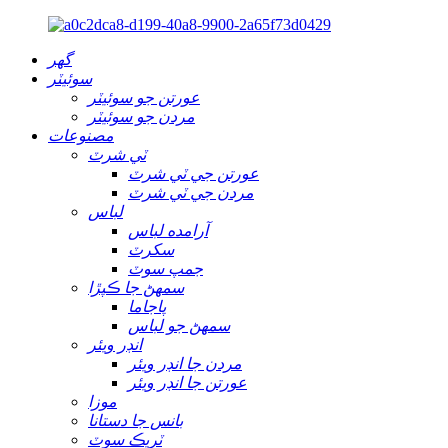
گهر
سوئيٽر
عورتن جو سوئيٽر
مردن جو سوئيٽر
مصنوعات
ٽي شرٽ
عورتن جي ٽي شرٽ
مردن جي ٽي شرٽ
لباس
آرامده لباس
سکرٽ
جمپ سوٽ
سمهڻ جا ڪپڙا
پاجاما
سمهڻ جو لباس
انڊر ويئر
مردن جا انڊر ويئر
عورتن جا انڊر ويئر
موزا
بانس جا دستانا
ٽريڪ سوٽ