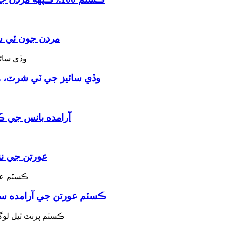
مردن جون ٽي ش
وڏي سائيز جي ٽي شرٽ، 
آرامده بانس جي ڪ
عورتن جي نن
ڪسٽم عورتن جي آرامده سم