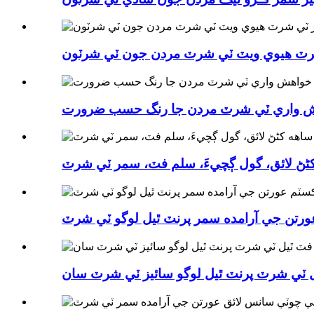
شرٽ هيوي ويٽ ٽي شرٽ مردن جون ٽي شرٽون
هش واري ٽي شرٽ مردن جا رنگ حسب ضرورت
کڻڻ لائق، گول ڳچيءَ، سلم فٽ، سمر ٽي شرٽ
ورتن جي آرامده سمر پرنٽ ٿيل لوگو ٽي شرٽ
ٽي شرٽ پرنٽ ٿيل لوگو سائيز ٽي شرٽ سان