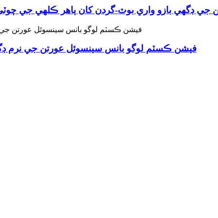
تن جي ڊگهي بازو واري بوٽ-گردن کان ٻاهر ڪلهي جي چو
فيشن ڪسٽم لوگو بانس سينسوئل عورتن جي نرم ڊگ