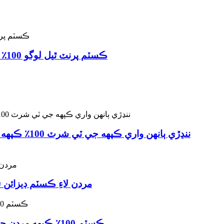
ڪسٽم پرنٽ ٿيل لوگو 100٪ پريميئم ڪاٽن ٽي شرٽ مردن جي ڪسٽمائيز پرسنلائيز برانڊ ٽي شرٽ ٺاهيندڙ پنهنجي ڊيزائن جي ٽي شرٽ
ننڍڙي ٻان
مردن لاءِ ڪسٽم ڊيزائن 100٪ ڪپهه جي ٽي شرٽ 230 گرام هيوي ويٽ ڊسٽريسڊ بٽڪ واشڊ ڊراپڊ ڪلهي وارو ڪپهه ونٽيج ٽي شرٽ
ڪسٽم 100٪ ڪپهه مردن جي ٽي يونيسيڪس ٽي شرٽ ڪپڙا نرم سانس لائق وڏي سائيز سمر ڪرو نيڪ مردن جون سادي ٽي شرٽون