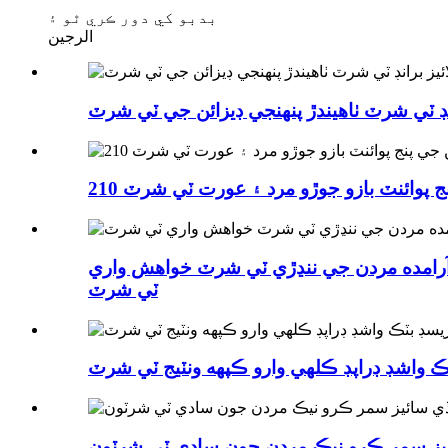
بدبو کي دور ڪري ٿو ۽
الرجين
ي ٽي شرٽ وافل آرامده مردن جي ننڍڙي ٽي شرٽ خواهش واري
ٽي شرٽ