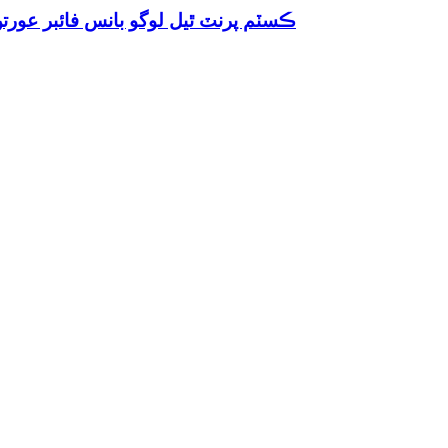
ڪسٽم پرنٽ ٿيل لوگو بانس فائبر عور