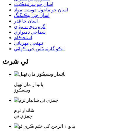
اسان جو سرٽيفڪيٽ
اسان جو ماحول دوست مواد
اسان جي پيڪنگنگ
اسان جا قدر
گرين وي ۾ ٻيڙي
سماجي ذميواري
استحڪام
تنهنجي مهرباني
ايڪو گارمينٽس جي ڪهاڻي
ٽي شرٽ
پائيدار مان ٺهيل
ويسڪوز
شاندار نرم
چمڙي تي