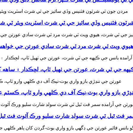
رٽون فٽنيس وڏي سائيز جي ٽي شرٽ اسٽريٽ ويئر ٽي 
هيوي ويٽ ٽي شرٽ مرد ٽي شرٽ سادي عورتن جي خوا
پهه جي ٽي شرٽ، عورتن جي ٺهيل ٽاپ، لچڪدار ۽ ساهه 
ڍڙي بازو واري بوٽ-نيڪ آف دي ڪلهي وارو ٽاپ، ڪسٽم ع
ر فٽ ٿيل ٽي شرٽ سولڊ شارٽ سليو ورڪ آئوٽ فٽ ٿيل 