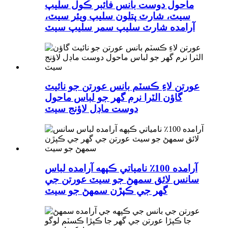
ماحول دوست بانس فائبر ڪول سليپ
سيٽ، شارٽ پتلون سليپ ويئر سيٽ،
آرامده شارٽ سليپ سمر سليپ سيٽ
عورتن لاءِ ڪسٽم بانس عورتن جو نائيٽ
گاؤن الٽرا نرم گهر جو لباس ماحول
دوست ماڊل لاؤنج سيٽ
آرامده 100٪ نامياتي ڪپهه آرامده لباس
سانس لائق سمهڻ جو سيٽ عورتن جي
گهر جي ڪپڙن سمهڻ جو سيٽ