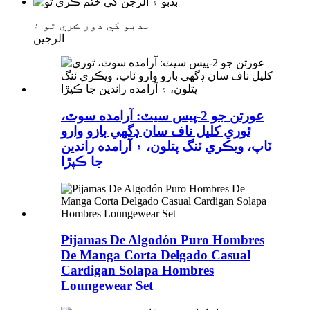
بدبو کي دور ڪري ٿو ۽
الرجين
عورتن جو 2-پيس سيٽ: آرامده سوٽ،
ٿوري کليل ناف سان ڊگهي بازو وارو
ٽاپ، ويڪري ٽنگ پتلون، ۽ آرامده راندين
جا ڪپڙا
Pijamas De Algodón Puro Hombres
De Manga Corta Delgado Casual
Cardigan Solapa Hombres
Loungewear Set