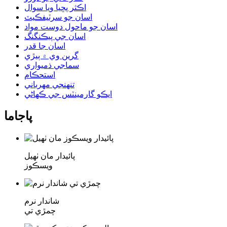
اڪثر پڇيا ويا سوال
اسان جو سرٽيفڪيٽ
اسان جو ماحول دوست مواد
اسان جي پيڪنگنگ
اسان جا قدر
گرين وي ۾ ٻيڙي
سماجي ذميواري
استحڪام
تنهنجي مهرباني
ايڪو گارمينٽس جي ڪهاڻي
پاجاما
پائيدار مان ٺهيل
ويسڪوز
شاندار نرم
چمڙي تي