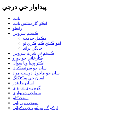
پيداوار جي درجي
بابت
ايڪو گارمينٽس بابت
رابطو
ڪسٽم سروس
مڪمل خدمت
اهو ڪيئن ڪم ڪري ٿو
خانگي برانڊ
ڪسٽم ٽي شرٽ سروس
ڪارخاني جو دورو
اڪثر پڇيا ويا سوال
اسان جو سرٽيفڪيٽ
اسان جو ماحول دوست مواد
اسان جي پيڪنگنگ
اسان جا قدر
گرين وي ۾ ٻيڙي
سماجي ذميواري
استحڪام
تنهنجي مهرباني
ايڪو گارمينٽس جي ڪهاڻي