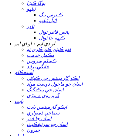
يوگا ڪپڙا
ٿيلهو
ڪينوس بيگ
اڻيل ٿيلهو
ٽاور
بانس فائبر ٽوال
ڪپهه جا ٽوال
او ڊي ايم ۽ او اي ايم
اهو ڪيئن ڪم ڪري ٿو
مڪمل خدمت
ڪسٽم سروس
خانگي برانڊ
استحڪام
ايڪو گارمينٽس جي ڪهاڻي
اسان جو ماحول دوست مواد
اسان جي پيڪنگنگ
گرين وي ۾ ٻيڙي
بابت
ايڪو گارمينٽس بابت
سماجي ذميواري
اسان جا قدر
اسان جو سرٽيفڪيٽ
خبرون
رابطو