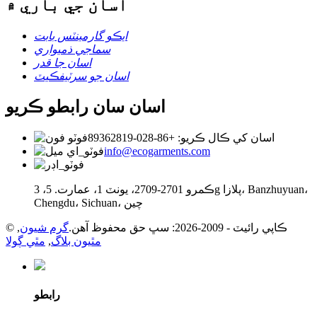
اسان جي باري ۾
ايڪو گارمينٽس بابت
سماجي ذميواري
اسان جا قدر
اسان جو سرٽيفڪيٽ
اسان سان رابطو ڪريو
اسان کي ڪال ڪريو: +86-028-89362819
info@ecogarments.com
ڪمرو 2701-2709، يونٽ 1، عمارت. 5، 3g پلازا، Banzhuyuan،
Chengdu، Sichuan، چين
© ڪاپي رائيٽ - 2009-2026: سڀ حق محفوظ آهن.
گرم شيون
,
مٿيون بلاگ
,
مٿي ڳولا
رابطو