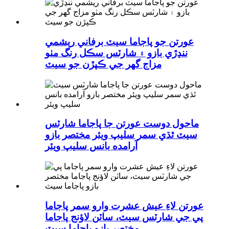
عورتن جو پاجاما سيٽ برفاني ريشمي
ننڍڙي بازو ۽ شارٽس سڪل رنگ مٺو
مزاج گهر جي ڪپڙن جو سيٽ
ماحول دوست عورتن جا پاجاما شارٽس
سيٽ ٿڌي سمر سليپ ويئر مختصر بازو
آرامده بانس سليپ ويئر
عورتن لاءِ عيش عشرت وارو سمر پاجاما
پي جي شارٽس سيٽ، ساٽن لاؤنج پاجاما
مختصر بازو پاجاما سيٽ