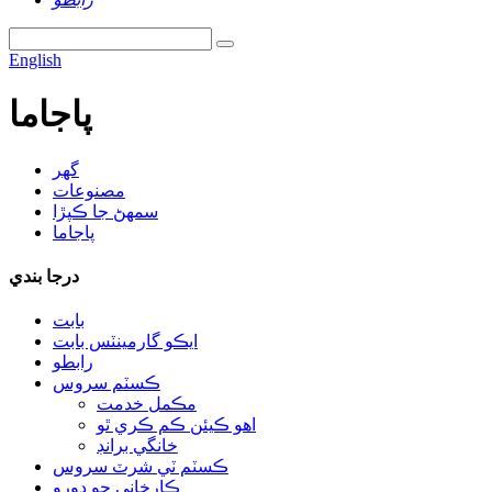
English
پاجاما
گھر
مصنوعات
سمهڻ جا ڪپڙا
پاجاما
درجا بندي
بابت
ايڪو گارمينٽس بابت
رابطو
ڪسٽم سروس
مڪمل خدمت
اهو ڪيئن ڪم ڪري ٿو
خانگي برانڊ
ڪسٽم ٽي شرٽ سروس
ڪارخاني جو دورو