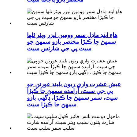
هاءِ اينڊ ماڊل سمر وومين ليزر ويئر ٿلها
سمهڻ جا ڪپڙا مختصر بازو سمهڻ جو
سيٽ پي جي شارٽس سيٽ
عيش عشرت واري ريون بلينڊ عورتن جو
پي جي سيٽ، آرامده سمهڻ جا ڪپڙا
سيٽ، سمر سمهڻ جا ڪپڙا، ڊگهي بازو
سمهڻ جا ڪپڙا سيٽ