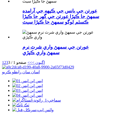
عورتن جي بانس جي ڪپهه جي آرامده
سمهڻ جا ڪپڙا عورتن جي گهر جا ڪپڙا
ڪسٽم لوگو سمهڻ جا ڪپڙا سيٽ
عورتن جي سمهڻ واري شرٽ نرم
سمهڻ واري ڪپڙي
اڳيون >
>>
صفحو 1 / 3
3
2
1
اسان سان رابطو ڪريو