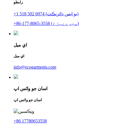
رابطو
+1 518 502 6974 (يو ايس ڊائريڪٽ)
+86-177-8065-3558 (سڄي دنيا ۾)
اي ميل
اي ميل
info@ecogarments.com
اسان جو واٽس اپ
اسان جو واٽس اپ
+86 17780653558