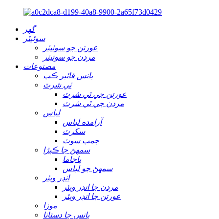
گهر
سوئيٽر
عورتن جو سوئيٽر
مردن جو سوئيٽر
مصنوعات
بانس فائبر ڪپ
ٽي شرٽ
عورتن جي ٽي شرٽ
مردن جي ٽي شرٽ
لباس
آرامده لباس
سکرٽ
جمپ سوٽ
سمهڻ جا ڪپڙا
پاجاما
سمهڻ جو لباس
انڊر ويئر
مردن جا انڊر ويئر
عورتن جا انڊر ويئر
موزا
بانس جا دستانا