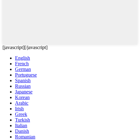
[javascript]
[/javascript]
English
French
German
Portuguese
Spanish
Russian
Japanese
Korean
Arabic
Irish
Greek
Turkish
Italian
Danish
Romanian