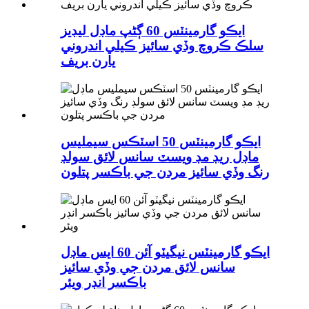
ايڪو گارمينٽس 60 ڳڻپ ماڊل ليڊيز
سلڪ ڪروچ وڏي سائيز ڪيلي اندروني
يارن بريف
ايڪو گارمينٽس 50 اسٽڪس سيمليس
ماڊل ريڊ مڊ ويسٽ سانس لائق سولڊ
رنگ وڏي سائيز مردن جي باڪسر پتلون
ايڪو گارمينٽس نيگيٽو آئن 60 ايس ماڊل
سانس لائق مردن جي وڏي سائيز
باڪسر انڊر ويئر