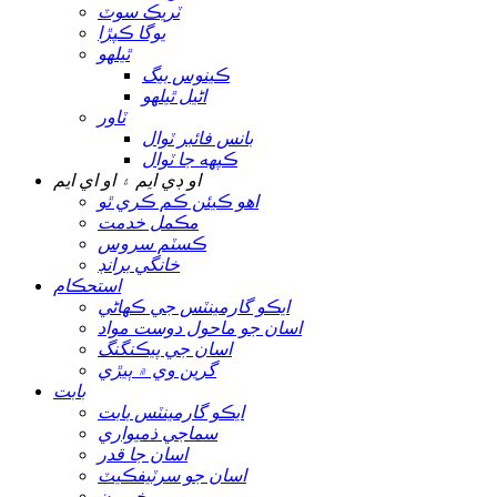
ٽريڪ سوٽ
يوگا ڪپڙا
ٿيلهو
ڪينوس بيگ
اڻيل ٿيلهو
ٽاور
بانس فائبر ٽوال
ڪپهه جا ٽوال
او ڊي ايم ۽ او اي ايم
اهو ڪيئن ڪم ڪري ٿو
مڪمل خدمت
ڪسٽم سروس
خانگي برانڊ
استحڪام
ايڪو گارمينٽس جي ڪهاڻي
اسان جو ماحول دوست مواد
اسان جي پيڪنگنگ
گرين وي ۾ ٻيڙي
بابت
ايڪو گارمينٽس بابت
سماجي ذميواري
اسان جا قدر
اسان جو سرٽيفڪيٽ
خبرون