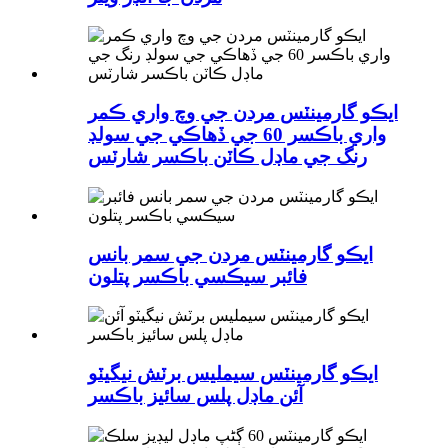
ايڪو گارمينٽس مردن جي وچ واري ڪمر
واري باڪسر 60 جي ڏهاڪي جي سولڊ
رنگ جي ماڊل ڪاٽن باڪسر شارٽس
ايڪو گارمينٽس مردن جي سمر بانس
فائبر سيڪسي باڪسر پتلون
ايڪو گارمينٽس سيملیس برٽش نيگيٽو
آئن ماڊل پلس سائيز باڪسر