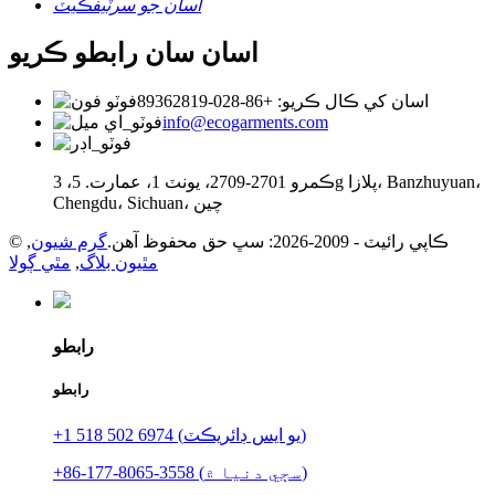
اسان جو سرٽيفڪيٽ
اسان سان رابطو ڪريو
اسان کي ڪال ڪريو: +86-028-89362819
info@ecogarments.com
ڪمرو 2701-2709، يونٽ 1، عمارت. 5، 3g پلازا، Banzhuyuan،
Chengdu، Sichuan، چين
© ڪاپي رائيٽ - 2009-2026: سڀ حق محفوظ آهن.
گرم شيون
,
مٿيون بلاگ
,
مٿي ڳولا
رابطو
رابطو
+1 518 502 6974 (يو ايس ڊائريڪٽ)
+86-177-8065-3558 (سڄي دنيا ۾)