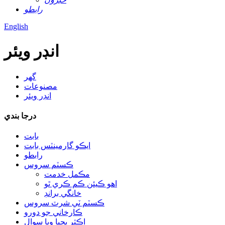
رابطو
English
انڊر ويئر
گھر
مصنوعات
انڊر ويئر
درجا بندي
بابت
ايڪو گارمينٽس بابت
رابطو
ڪسٽم سروس
مڪمل خدمت
اهو ڪيئن ڪم ڪري ٿو
خانگي برانڊ
ڪسٽم ٽي شرٽ سروس
ڪارخاني جو دورو
اڪثر پڇيا ويا سوال