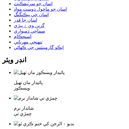
اسان جو سرٽيفڪيٽ
اسان جو ماحول دوست مواد
اسان جي پيڪنگنگ
اسان جا قدر
گرين وي ۾ ٻيڙي
سماجي ذميواري
استحڪام
تنهنجي مهرباني
ايڪو گارمينٽس جي ڪهاڻي
انڊر ويئر
پائيدار مان ٺهيل
ويسڪوز
شاندار نرم
چمڙي تي