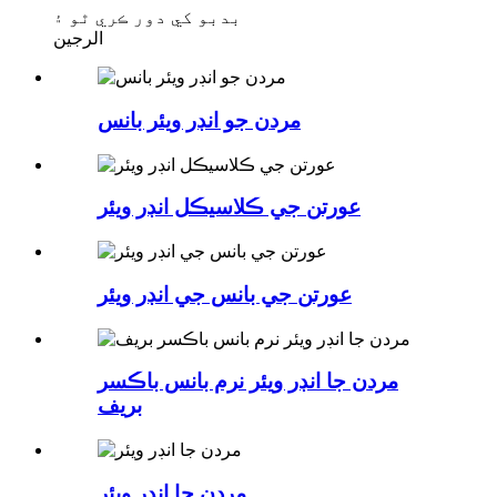
بدبو کي دور ڪري ٿو ۽
الرجين
مردن جو انڊر ويئر بانس
عورتن جي ڪلاسيڪل انڊر ويئر
عورتن جي بانس جي انڊر ويئر
مردن جا انڊر ويئر نرم بانس باڪسر
بريف
مردن جا انڊر ويئر