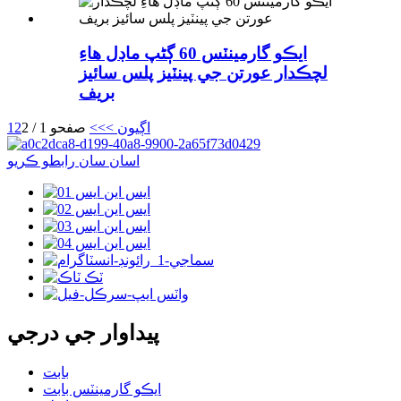
ايڪو گارمينٽس 60 ڳڻپ ماڊل هاءِ
لچڪدار عورتن جي پينٽيز پلس سائيز
بريف
اڳيون >
>>
صفحو 1 / 2
2
1
اسان سان رابطو ڪريو
پيداوار جي درجي
بابت
ايڪو گارمينٽس بابت