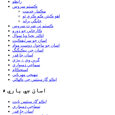
رابطو
ڪسٽم سروس
مڪمل خدمت
اهو ڪيئن ڪم ڪري ٿو
خانگي برانڊ
ڪسٽم ٽي شرٽ سروس
ڪارخاني جو دورو
اڪثر پڇيا ويا سوال
اسان جو سرٽيفڪيٽ
اسان جو ماحول دوست مواد
اسان جي پيڪنگنگ
اسان جا قدر
گرين وي ۾ ٻيڙي
سماجي ذميواري
استحڪام
تنهنجي مهرباني
ايڪو گارمينٽس جي ڪهاڻي
اسان جي باري ۾
ايڪو گارمينٽس بابت
سماجي ذميواري
اسان جا قدر