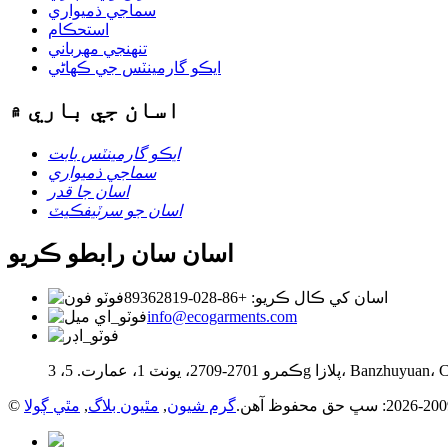
سماجي ذميواري
استحڪام
تنهنجي مهرباني
ايڪو گارمينٽس جي ڪهاڻي
اسان جي باري ۾
ايڪو گارمينٽس بابت
سماجي ذميواري
اسان جا قدر
اسان جو سرٽيفڪيٽ
اسان سان رابطو ڪريو
اسان کي ڪال ڪريو: +86-028-89362819
info@ecogarments.com
گرم شيون
,
مٿيون بلاگ
,
مٿي ڳولا