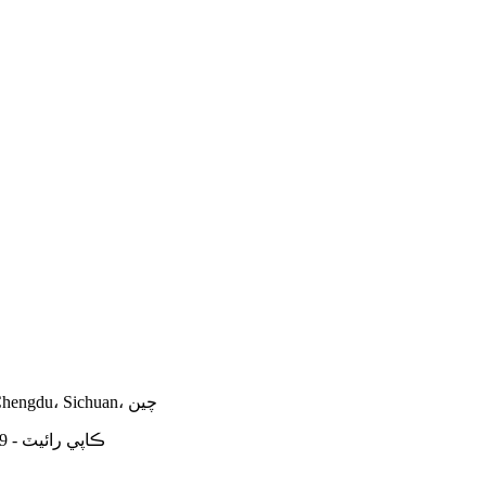
ڪمرو 2701-2709، يونٽ 1، عمارت. 5، 3g پلازا، Banzhuyuan، Chengdu، Sichuan، چين
© ڪاپي رائيٽ - 2009-2026: سڀ حق محفوظ آهن.