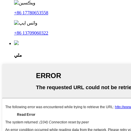
+86 17780653558
+86 13709060322
مٿي