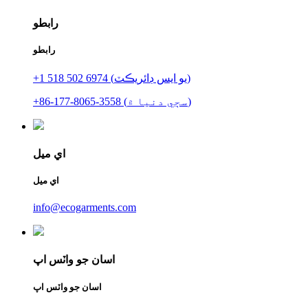
رابطو
رابطو
+1 518 502 6974 (يو ايس ڊائريڪٽ)
+86-177-8065-3558 (سڄي دنيا ۾)
اي ميل
اي ميل
info@ecogarments.com
اسان جو واٽس اپ
اسان جو واٽس اپ