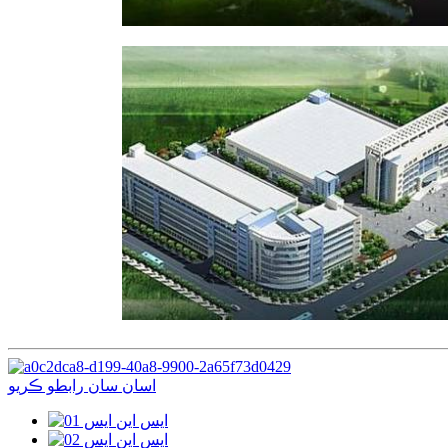
اسان سان رابطو ڪريو