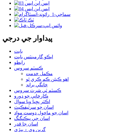
پيداوار جي درجي
بابت
ايڪو گارمينٽس بابت
رابطو
ڪسٽم سروس
مڪمل خدمت
اهو ڪيئن ڪم ڪري ٿو
خانگي برانڊ
ڪسٽم ٽي شرٽ سروس
ڪارخاني جو دورو
اڪثر پڇيا ويا سوال
اسان جو سرٽيفڪيٽ
اسان جو ماحول دوست مواد
اسان جي پيڪنگنگ
اسان جا قدر
گرين وي ۾ ٻيڙي