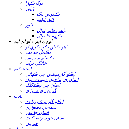
يوگا ڪپڙا
ٿيلهو
ڪينوس بيگ
اڻيل ٿيلهو
ٽاور
بانس فائبر ٽوال
ڪپهه جا ٽوال
او ڊي ايم ۽ او اي ايم
اهو ڪيئن ڪم ڪري ٿو
مڪمل خدمت
ڪسٽم سروس
خانگي برانڊ
استحڪام
ايڪو گارمينٽس جي ڪهاڻي
اسان جو ماحول دوست مواد
اسان جي پيڪنگنگ
گرين وي ۾ ٻيڙي
بابت
ايڪو گارمينٽس بابت
سماجي ذميواري
اسان جا قدر
اسان جو سرٽيفڪيٽ
خبرون
رابطو