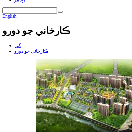
English
ڪارخاني جو دورو
گھر
ڪارخاني جو دورو