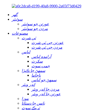
گهر
سوئيٽر
عورتن جو سوئيٽر
مردن جو سوئيٽر
مصنوعات
ٽي شرٽ
عورتن جي ٽي شرٽ
مردن جي ٽي شرٽ
لباس
آرامده لباس
سکرٽ
جمپ سوٽ
سمهڻ جا ڪپڙا
پاجاما
سمهڻ جو لباس
انڊر ويئر
مردن جا انڊر ويئر
عورتن جا انڊر ويئر
موزا
بانس جا دستانا
ٽريڪ سوٽ