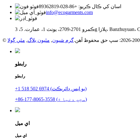
اسان کي ڪال ڪريو: +86-028-89362819
info@ecogarments.com
گرم شيون
,
مٿيون بلاگ
,
مٿي ڳولا
رابطو
رابطو
+1 518 502 6974 (يو ايس ڊائريڪٽ)
+86-177-8065-3558 (سڄي دنيا ۾)
اي ميل
اي ميل