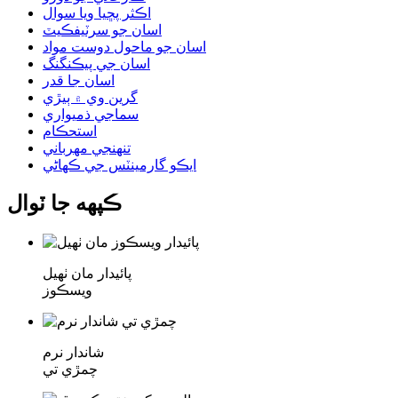
اڪثر پڇيا ويا سوال
اسان جو سرٽيفڪيٽ
اسان جو ماحول دوست مواد
اسان جي پيڪنگنگ
اسان جا قدر
گرين وي ۾ ٻيڙي
سماجي ذميواري
استحڪام
تنهنجي مهرباني
ايڪو گارمينٽس جي ڪهاڻي
ڪپهه جا ٽوال
پائيدار مان ٺهيل
ويسڪوز
شاندار نرم
چمڙي تي