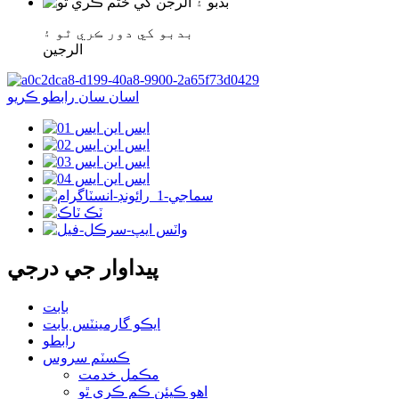
بدبو کي دور ڪري ٿو ۽
الرجين
اسان سان رابطو ڪريو
پيداوار جي درجي
بابت
ايڪو گارمينٽس بابت
رابطو
ڪسٽم سروس
مڪمل خدمت
اهو ڪيئن ڪم ڪري ٿو