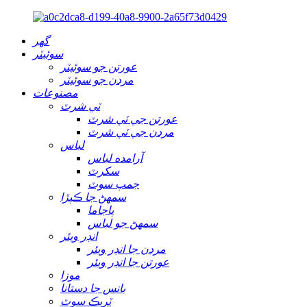
گهر
سوئيٽر
عورتن جو سوئيٽر
مردن جو سوئيٽر
مصنوعات
ٽي شرٽ
عورتن جي ٽي شرٽ
مردن جي ٽي شرٽ
لباس
آرامده لباس
سکرٽ
جمپ سوٽ
سمهڻ جا ڪپڙا
پاجاما
سمهڻ جو لباس
انڊر ويئر
مردن جا انڊر ويئر
عورتن جا انڊر ويئر
موزا
بانس جا دستانا
ٽريڪ سوٽ