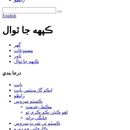
English
ڪپهه جا ٽوال
گھر
مصنوعات
ٽاور
ڪپهه جا ٽوال
درجا بندي
بابت
ايڪو گارمينٽس بابت
رابطو
ڪسٽم سروس
مڪمل خدمت
اهو ڪيئن ڪم ڪري ٿو
خانگي برانڊ
ڪسٽم ٽي شرٽ سروس
ڪارخاني جو دورو