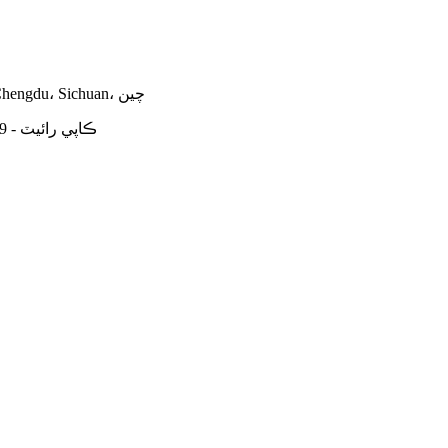
ڪمرو 2701-2709، يونٽ 1، عمارت. 5، 3g پلازا، Banzhuyuan، Chengdu، Sichuan، چين
© ڪاپي رائيٽ - 2009-2026: سڀ حق محفوظ آهن.