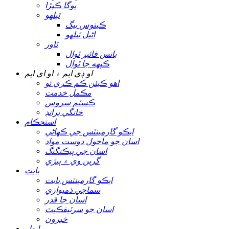
يوگا ڪپڙا
ٿيلهو
ڪينوس بيگ
اڻيل ٿيلهو
ٽاور
بانس فائبر ٽوال
ڪپهه جا ٽوال
او ڊي ايم ۽ او اي ايم
اهو ڪيئن ڪم ڪري ٿو
مڪمل خدمت
ڪسٽم سروس
خانگي برانڊ
استحڪام
ايڪو گارمينٽس جي ڪهاڻي
اسان جو ماحول دوست مواد
اسان جي پيڪنگنگ
گرين وي ۾ ٻيڙي
بابت
ايڪو گارمينٽس بابت
سماجي ذميواري
اسان جا قدر
اسان جو سرٽيفڪيٽ
خبرون
رابطو