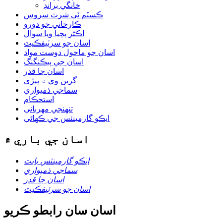
خانگي برانڊ
ڪسٽم ٽي شرٽ سروس
ڪارخاني جو دورو
اڪثر پڇيا ويا سوال
اسان جو سرٽيفڪيٽ
اسان جو ماحول دوست مواد
اسان جي پيڪنگنگ
اسان جا قدر
گرين وي ۾ ٻيڙي
سماجي ذميواري
استحڪام
تنهنجي مهرباني
ايڪو گارمينٽس جي ڪهاڻي
اسان جي باري ۾
ايڪو گارمينٽس بابت
سماجي ذميواري
اسان جا قدر
اسان جو سرٽيفڪيٽ
اسان سان رابطو ڪريو